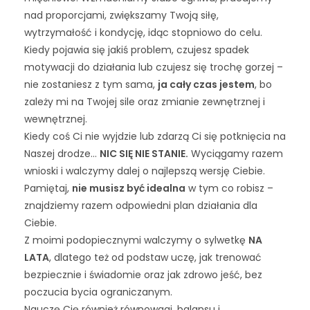
nad proporcjami, zwiększamy Twoją siłę,
wytrzymałość i kondycję, idąc stopniowo do celu.
Kiedy pojawia się jakiś problem, czujesz spadek
motywacji do działania lub czujesz się trochę gorzej –
nie zostaniesz z tym sama,
ja cały czas jestem
, bo
zależy mi na Twojej sile oraz zmianie zewnętrznej i
wewnętrznej.
Kiedy coś Ci nie wyjdzie lub zdarzą Ci się potknięcia na
Naszej drodze…
NIC SIĘ NIE STANIE.
Wyciągamy razem
wnioski i walczymy dalej o najlepszą wersję Ciebie.
Pamiętaj,
nie musisz być idealna
w tym co robisz –
znajdziemy razem odpowiedni plan działania dla
Ciebie.
Z moimi podopiecznymi walczymy o sylwetkę
NA
LATA
, dlatego też od podstaw uczę, jak trenować
bezpiecznie i świadomie oraz jak zdrowo jeść, bez
poczucia bycia ograniczanym.
Nauczę Cię również równowagi, balansu i