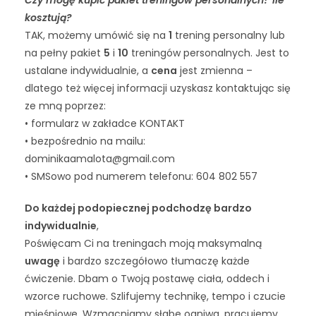
kosztują?
TAK, możemy umówić się na
1
trening personalny lub
na pełny pakiet
5
i
10
treningów personalnych. Jest to
ustalane indywidualnie, a
cena
jest zmienna –
dlatego też więcej informacji uzyskasz kontaktując się
ze mną poprzez:
• formularz w zakładce KONTAKT
• bezpośrednio na mailu:
dominikaamalota@gmail.com
• SMSowo pod numerem telefonu: 604 802 557
Do każdej podopiecznej podchodzę bardzo
indywidualnie
,
Poświęcam Ci na treningach moją maksymalną
uwagę
i bardzo szczegółowo tłumaczę każde
ćwiczenie. Dbam o Twoją postawę ciała, oddech i
wzorce ruchowe. Szlifujemy technikę, tempo i czucie
mięśniowe. Wzmacniamy słabe ogniwa, pracujemy