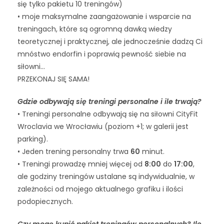
się tylko pakietu 10 treningów)
• moje maksymalne zaangażowanie i wsparcie na
treningach, które są ogromną dawką wiedzy
teoretycznej i praktycznej, ale jednocześnie dadzą Ci
mnóstwo endorfin i poprawią pewność siebie na
siłowni…
PRZEKONAJ SIĘ SAMA!
Gdzie odbywają się treningi personalne i ile trwają?
• Treningi personalne odbywają się na siłowni CityFit
Wroclavia we Wrocławiu (poziom +1; w galerii jest
parking).
• Jeden trening personalny trwa
60
minut.
• Treningi prowadzę mniej więcej od
8:00
do
17:00
,
ale godziny treningów ustalane są indywidualnie, w
zależności od mojego aktualnego grafiku i ilości
podopiecznych.
Czy mogę kupić pakiet treningów personalnych? Ile