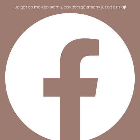
Dołącz do mojego teamu, aby zacząć zmiany już od dzisiaj!